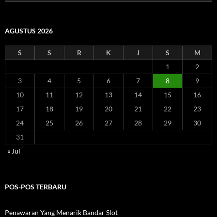
a
r
i
u
AGUSTUS 2026
n
t
S
S
R
K
J
S
M
u
k
1
2
:
3
4
5
6
7
8
9
10
11
12
13
14
15
16
17
18
19
20
21
22
23
24
25
26
27
28
29
30
31
« Jul
POS-POS TERBARU
Penawaran Yang Menarik Bandar Slot