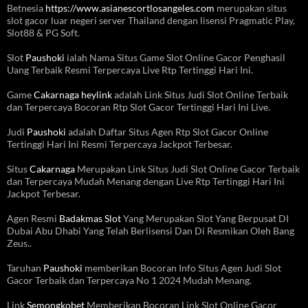
Betnesia
https://www.asianescortlosangeles.com
merupakan situs
slot gacor luar negeri server Thailand dengan lisensi Pragmatic Play,
Slot88 & PG Soft.
Slot
Paushoki
ialah Nama Situs Game Slot Online Gacor Penghasil
Uang Terbaik Resmi Terpercaya Live Rtp Tertinggi Hari Ini.
Game
Cakarnaga heylink
adalah Link Situs Judi Slot Online Terbaik
dan Terpercaya Bocoran Rtp Slot Gacor Tertinggi Hari Ini Live.
Judi
Paushoki
adalah Daftar Situs Agen Rtp Slot Gacor Online
Tertinggi Hari Ini Resmi Terpercaya Jackpot Terbesar.
Situs
Cakarnaga
Merupakan Link Situs Judi Slot Online Gacor Terbaik
dan Terpercaya Mudah Menang dengan Live Rtp Tertinggi Hari Ini
Jackpot Terbesar.
Agen Resmi
Badakmas Slot
Yang Merupakan Slot Yang Berpusat DI
Dubai Abu Dhabi Yang Telah Berlisensi Dan Di Resmikan Oleh Bang
Zeus..
Taruhan
Paushoki
memberikan Bocoran Info Situs Agen Judi Slot
Gacor Terbaik dan Terpercaya No 1 2024 Mudah Menang.
Link
Semongkobet
Memberikan Bocoran Link Slot Online Gacor