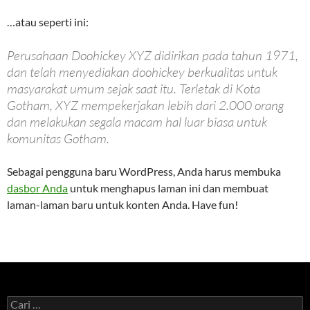
…atau seperti ini:
Perusahaan Doohickey XYZ didirikan pada tahun 1971,
dan telah menyediakan doohickey berkualitas untuk
masyarakat umum sejak saat itu. Terletak di Kota
Gotham, XYZ mempekerjakan lebih dari 2.000 orang
dan melakukan segala macam hal luar biasa untuk
komunitas Gotham.
Sebagai pengguna baru WordPress, Anda harus membuka
dasbor Anda
untuk menghapus laman ini dan membuat
laman-laman baru untuk konten Anda. Have fun!
C