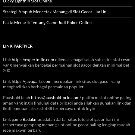
Lucky Lightnin Slot Online
Strategi Ampuh Mencetak Menang di Slot Gacor Hari Ini
Fakta Menarik Tentang Game Judi Poker Online
LINK PARTNER
Link
https://expertmile.com
dikenal sebagai salah satu situs slot resmi
yang menyajikan berbagai permainan slot gacor dengan minimal bet
200
Link
https://javaparts.com
merupakan link situs slot gacor yang
menghadirkan berbagai permainan populer
Paushoki ialah
https://paushoki-prio.com/
platform slot online paling
aman yang ingin lindungi data pribadi anda silahkan gunakan link dan
ikuti panduan akses slot88 terpercaya untuk login
Link game
Badakmas
adalah daftar situs toto slot gacor hari ini
terpercaya gampang menang slot online gacor paling lengkap mudah
jepe maxwin terbaru