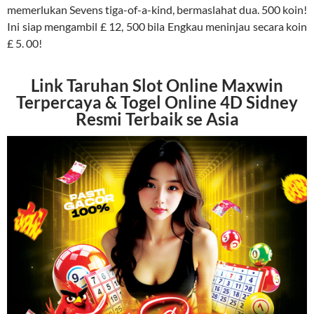
memerlukan Sevens tiga-of-a-kind, bermaslahat dua. 500 koin!
Ini siap mengambil £ 12, 500 bila Engkau meninjau secara koin
£ 5. 00!
Link Taruhan Slot Online Maxwin
Terpercaya & Togel Online 4D Sidney
Resmi Terbaik se Asia