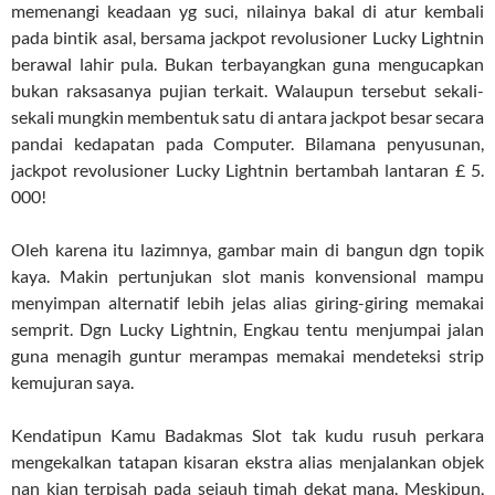
memenangi keadaan yg suci, nilainya bakal di atur kembali
pada bintik asal, bersama jackpot revolusioner Lucky Lightnin
berawal lahir pula. Bukan terbayangkan guna mengucapkan
bukan raksasanya pujian terkait. Walaupun tersebut sekali-
sekali mungkin membentuk satu di antara jackpot besar secara
pandai kedapatan pada Computer. Bilamana penyusunan,
jackpot revolusioner Lucky Lightnin bertambah lantaran £ 5.
000!
Oleh karena itu lazimnya, gambar main di bangun dgn topik
kaya. Makin pertunjukan slot manis konvensional mampu
menyimpan alternatif lebih jelas alias giring-giring memakai
semprit. Dgn Lucky Lightnin, Engkau tentu menjumpai jalan
guna menagih guntur merampas memakai mendeteksi strip
kemujuran saya.
Kendatipun Kamu Badakmas Slot tak kudu rusuh perkara
mengekalkan tatapan kisaran ekstra alias menjalankan objek
nan kian terpisah pada sejauh timah dekat mana. Meskipun,