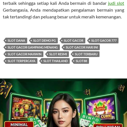
terbaik sehingga setiap kali Anda bermain di bandar
judi slot
Gerbangasia, Anda mendapatkan pengalaman bermain yang
tak tertandingi dan peluang besar untuk meraih kemenangan.
SLOT DANA
SLOT DEMO PG
SLOT GACOR
SLOT GACOR 777
SLOT GACOR GAMPANG MENANG
SLOT GACOR HARI INI
SLOT GACOR MAXWIN
SLOT RESMI
SLOT TERBARU
SLOT TERPERCAYA
SLOT THAILAND
SLOT88