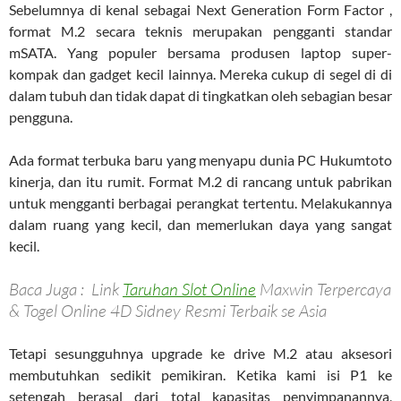
Sebelumnya di kenal sebagai Next Generation Form Factor ,
format M.2 secara teknis merupakan pengganti standar
mSATA. Yang populer bersama produsen laptop super-
kompak dan gadget kecil lainnya. Mereka cukup di segel di di
dalam tubuh dan tidak dapat di tingkatkan oleh sebagian besar
pengguna.
Ada format terbuka baru yang menyapu dunia PC Hukumtoto
kinerja, dan itu rumit. Format M.2 di rancang untuk pabrikan
untuk mengganti berbagai perangkat tertentu. Melakukannya
dalam ruang yang kecil, dan memerlukan daya yang sangat
kecil.
Baca Juga : Link
Taruhan Slot Online
Maxwin Terpercaya
& Togel Online 4D Sidney Resmi Terbaik se Asia
Tetapi sesungguhnya upgrade ke drive M.2 atau aksesori
membutuhkan sedikit pemikiran. Ketika kami isi P1 ke
setengah berasal dari total kapasitas penyimpanannya,