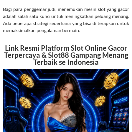
Bagi para penggemar judi, menemukan mesin slot yang gacor
adalah salah satu kunci untuk meningkatkan peluang menang.
Ada beberapa strategi sederhana yang bisa di terapkan untuk
memaksimalkan pengalaman bermain.
Link Resmi Platform Slot Online Gacor
Terpercaya & Slot88 Gampang Menang
Terbaik se Indonesia