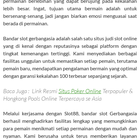
permainan berlebihan yang dapat berujung pada kekalahan
lebih besar. Ingat, tujuan utama bermain adalah untuk
bersenang-senang, jadi jangan biarkan emosi menguasai saat
berada di permainan.
Bandar slot gerbangasia adalah salah satu situs judi slot online
yang di kenal dengan reputasinya sebagai platform dengan
tingkat kemenangan tertinggi. Kami menyediakan berbagai
fasilitas unggulan untuk memastikan setiap pemain, terutama
pemain baru, mendapatkan pengalaman bermain yang optimal
dengan garansi kekalahan 100 terbesar sepanjang sejarah.
Baca Juga : Link Resmi
Situs Poker Online
Terpopuler &
Hongkong Pools Online Terpercaya se Asia
Melalui kerjasama dengan Slot88, bandar slot Gerbangasia
berhasil menghadirkan fasilitas lengkap yang memungkinkan
para pemain menikmati setiap permainan dengan mudah dan
nyaman. Kami berusaha untuk terus memberikan layanan