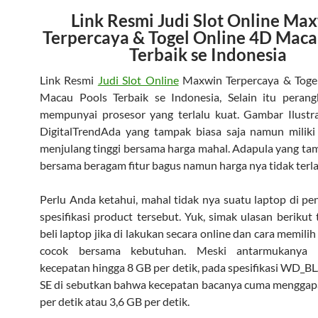
Link Resmi Judi Slot Online Ma
Terpercaya & Togel Online 4D Maca
Terbaik se Indonesia
Link Resmi
Judi Slot Online
Maxwin Terpercaya & Toge
Macau Pools Terbaik se Indonesia, Selain itu perang
mempunyai prosesor yang terlalu kuat. Gambar Ilustra
DigitalTrendAda yang tampak biasa saja namun miliki
menjulang tinggi bersama harga mahal. Adapula yang t
bersama beragam fitur bagus namun harga nya tidak terla
Perlu Anda ketahui, mahal tidak nya suatu laptop di pe
spesifikasi product tersebut. Yuk, simak ulasan berikut 
beli laptop jika di lakukan secara online dan cara memili
cocok bersama kebutuhan. Meski antarmukanya
kecepatan hingga 8 GB per detik, pada spesifikasi WD
SE di sebutkan bahwa kecepatan bacanya cuma menggap
per detik atau 3,6 GB per detik.