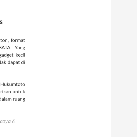
s
tor , format
SATA. Yang
adget kecil
dak dapat di
 Hukumtoto
brikan untuk
dalam ruang
caya &