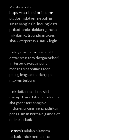
Paushoki ialah
https://paushoki-prio.com/
platform slot online paling
aman yang ingin lindungi data
pribadi anda silahkan gunakan
link dan ikuti panduan akses
slot88 terpercaya untuk login
Link game
Badakmas
adalah
daftar situs toto slot gacor hari
ini terpercaya gampang
menang slot online gacor
paling lengkap mudah jepe
maxwin terbaru
Link daftar
paushoki slot
merupakan salah satu link situs
slot gacor terpercaya di
Indonesia yang menghadirkan
pengalaman bermain game slot
online terbaik
Betnesia
adalah platform
terbaik untuk bermain judi