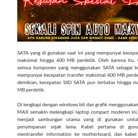
SATA yang di gunakan saat ini yang mempunyai kecepat
maksimal hingga 600 MB perdetik. Oleh karena itu, s
semua komponen yang menggunakan SATA sebagai bu
mempunyai kecepatan transfer maksimal 600 MB perde
demikian, kecepatan SSD SATA pun terbatas hingga m
MB perdetik.
Di lengkapi dengan windows bit dan grafik menggunakan i
MAX semakin melengkapi laptop compact moderen ini.
menjadi sambungan utama yang di gunakan untuk
penyimpanan sejak lama. Kabel pertama di gun
mentransfer information ke motherboard, dan kabel