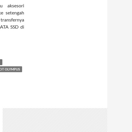
u aksesori
ke setengah
 transfernya
ATA SSD di
T
LOT OLYMPUS