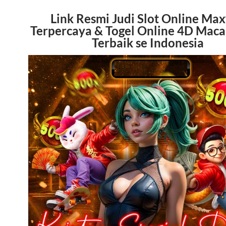
Link Resmi Judi Slot Online Ma
Terpercaya & Togel Online 4D Maca
Terbaik se Indonesia