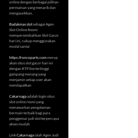
online dengan berbagai pilihan
permainan yang menarik dan
mengasyikkan.
Badakmas slot
sebagai Agen
Slot Online Resmi
mempersembahkan Slot Gacor
hari ini, cukup menggunakan
modal santai
https://roncoparts.com
merup
akan situs slot gacor hari ini
dengan RTP live tertinggi
gampang menang yang
menjamin setiap user akan
mendapatkan
Cakarnaga
adalah login situs
slot online resmi yang
menawarkan pengalaman
bermain terbaik bagi para
penggemar judi slot terpercaya
akses mudah
Link
Cakarnaga
ialah Agen Judi