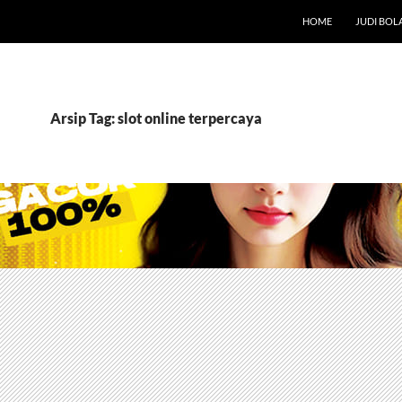
HOME
JUDI BOL
Arsip Tag: slot online terpercaya