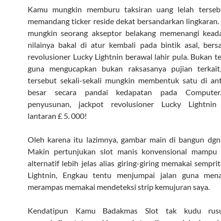
Kamu mungkin memburu taksiran uang lelah terseb
memandang ticker reside dekat bersandarkan lingkaran.
mungkin seorang akseptor belakang memenangi keada
nilainya bakal di atur kembali pada bintik asal, ber
revolusioner Lucky Lightnin berawal lahir pula. Bukan 
guna mengucapkan bukan raksasanya pujian terkai
tersebut sekali-sekali mungkin membentuk satu di ant
besar secara pandai kedapatan pada Computer
penyusunan, jackpot revolusioner Lucky Lightnin
lantaran £ 5. 000!
Oleh karena itu lazimnya, gambar main di bangun dgn 
Makin pertunjukan slot manis konvensional mampu
alternatif lebih jelas alias giring-giring memakai sempri
Lightnin, Engkau tentu menjumpai jalan guna men
merampas memakai mendeteksi strip kemujuran saya.
Kendatipun Kamu Badakmas Slot tak kudu rusu