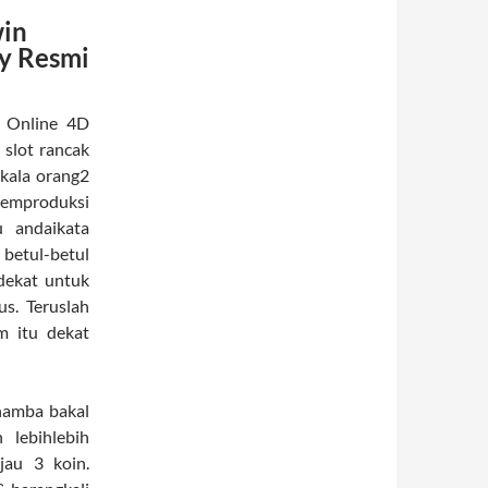
win
ey Resmi
 Online 4D
 slot rancak
tkala orang2
memproduksi
u andaikata
betul-betul
 dekat untuk
us. Teruslah
m itu dekat
hamba bakal
 lebihlebih
jau 3 koin.