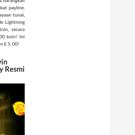
& barangkali
at payline.
yaan tunai,
e Lightning
tnin, secara
00 koin! Ini
n £ 5. 00!
win
ey Resmi