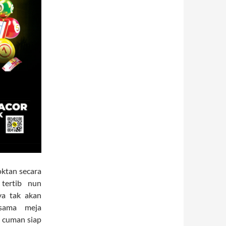
oktan secara
 tertib nun
ya tak akan
sama meja
k cuman siap