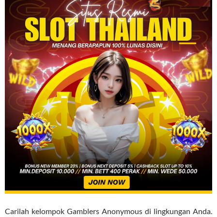
Carilah kelompok Gamblers Anonymous di lingkungan Anda.