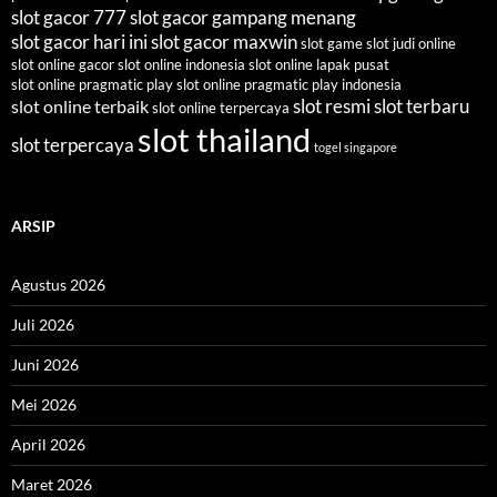
slot gacor 777
slot gacor gampang menang
slot gacor hari ini
slot gacor maxwin
slot game
slot judi online
slot online gacor
slot online indonesia
slot online lapak pusat
slot online pragmatic play
slot online pragmatic play indonesia
slot resmi
slot terbaru
slot online terbaik
slot online terpercaya
slot thailand
slot terpercaya
togel singapore
ARSIP
Agustus 2026
Juli 2026
Juni 2026
Mei 2026
April 2026
Maret 2026