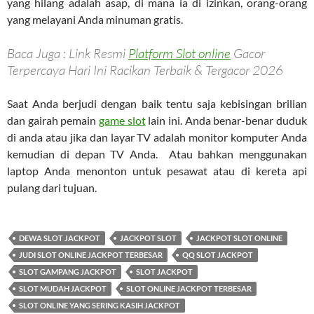
yang hilang adalah asap, di mana ia di izinkan, orang-orang
yang melayani Anda minuman gratis.
Baca Juga : Link Resmi
Platform Slot online
Gacor
Terpercaya Hari Ini Racikan Terbaik & Tergacor 2026
Saat Anda berjudi dengan baik tentu saja kebisingan brilian
dan gairah pemain
game slot
lain ini. Anda benar-benar duduk
di anda atau jika dan layar TV adalah monitor komputer Anda
kemudian di depan TV Anda. Atau bahkan menggunakan
laptop Anda menonton untuk pesawat atau di kereta api
pulang dari tujuan.
DEWA SLOT JACKPOT
JACKPOT SLOT
JACKPOT SLOT ONLINE
JUDI SLOT ONLINE JACKPOT TERBESAR
QQ SLOT JACKPOT
SLOT GAMPANG JACKPOT
SLOT JACKPOT
SLOT MUDAH JACKPOT
SLOT ONLINE JACKPOT TERBESAR
SLOT ONLINE YANG SERING KASIH JACKPOT