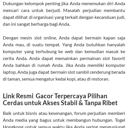
Dukungan kelompok penting jika Anda menemukan diri Anda
mencari cara untuk berjudi. Masalah perjudian membantu
dapat dilihat di organisasi yang terkait dengan kecanduan judi,
dan ini sangat berharga bagi Anda.
Dengan mesin slot online, Anda dapat bermain kapan saja
Anda mau, di suatu tempat. Yang Anda butuhkan hanyalah
komputer yang terhubung ke web dan kemudian masuk ke
cerita Anda. Anda dapat memainkan permainan slot favorit
Anda bahkan di rumah Anda. Jika Anda memiliki komputer
laptop, Anda juga dapat bermain slot sambil cenderung berada
di taman, semua mengatur kedai kopi, atau di restoran.
Link Resmi Gacor Terpercaya Pilihan
Cerdas untuk Akses Stabil & Tanpa Ribet
Baik untuk bisnis atau kesenangan, forum perjudian memberi
Anda media yang bagus untuk membangun hubungan. Togel
Hongkong untuk semua waktu jika Anda sering mengunjungi