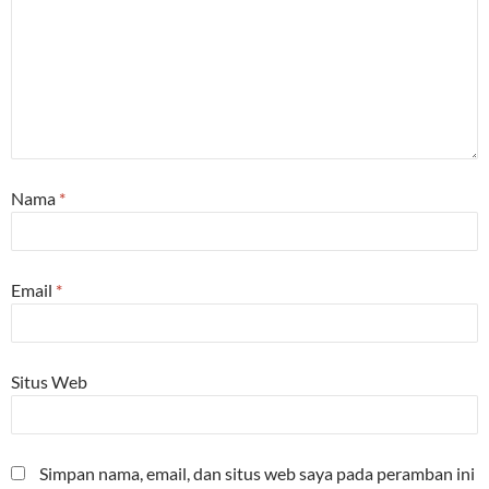
Nama
*
Email
*
Situs Web
Simpan nama, email, dan situs web saya pada peramban ini