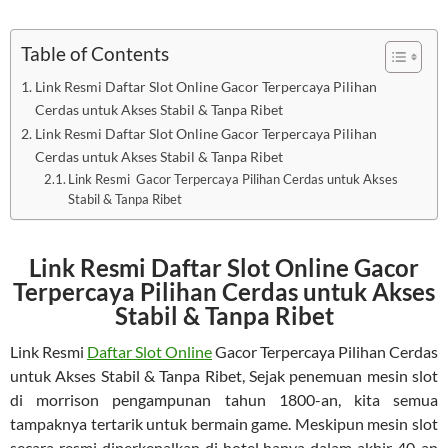
Table of Contents
Link Resmi Daftar Slot Online Gacor Terpercaya Pilihan
Cerdas untuk Akses Stabil & Tanpa Ribet
Link Resmi Daftar Slot Online Gacor Terpercaya Pilihan
Cerdas untuk Akses Stabil & Tanpa Ribet
Link Resmi Gacor Terpercaya Pilihan Cerdas untuk Akses
Stabil & Tanpa Ribet
Link Resmi Daftar Slot Online Gacor
Terpercaya Pilihan Cerdas untuk Akses
Stabil & Tanpa Ribet
Link Resmi
Daftar Slot Online
Gacor Terpercaya Pilihan Cerdas
untuk Akses Stabil & Tanpa Ribet, Sejak penemuan mesin slot
di morrison pengampunan tahun 1800-an, kita semua
tampaknya tertarik untuk bermain game. Meskipun mesin slot
secara resmi diperkenalkan di hotel hanya dalam akhir 40-an