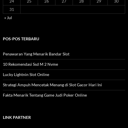
24
25
26
27
28
29
30
31
« Jul
POS-POS TERBARU
Penawaran Yang Menarik Bandar Slot
10 Rekomendasi Ssd M 2 Nvme
Lucky Lightnin Slot Online
Strategi Ampuh Mencetak Menang di Slot Gacor Hari Ini
Fakta Menarik Tentang Game Judi Poker Online
LINK PARTNER