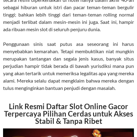
sebagai hiburan untuk istri dan pacar teman-teman bergulir
tinggi; bahkan lebih tinggi dari teman-teman rolling normal
menjadi terlibat dalam mesin-mesin ini juga. Saat ini, hampir
ada ribuan mesin slot di seluruh penjuru dunia.
Penggunaan sinis saat putus asa seseorang ini harus
menyebabkan kemarahan. Tetapi membuktikan niat mungkin
merupakan tantangan dan segala jenis kasus, banyak situs
perjudian hampir tidak berada di bawah yurisdiksi mana pun
yang akan tertarik untuk memeriksa legalitas apa yang mereka
alami. Mereka selalu dapat mengklaim bahwa mereka dengan
tulus menginginkan bantuan penjudi dengan masalah.
Link Resmi Daftar Slot Online Gacor
Terpercaya Pilihan Cerdas untuk Akses
Stabil & Tanpa Ribet