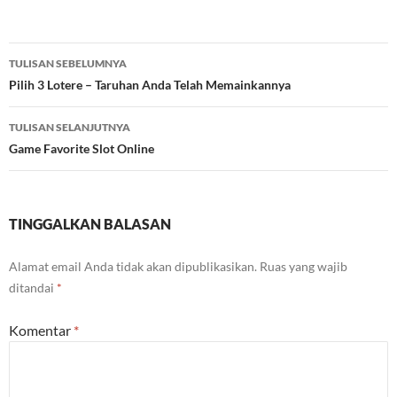
TULISAN SEBELUMNYA
Navigasi
Pilih 3 Lotere – Taruhan Anda Telah Memainkannya
Tulisan
TULISAN SELANJUTNYA
Game Favorite Slot Online
TINGGALKAN BALASAN
Alamat email Anda tidak akan dipublikasikan.
Ruas yang wajib
ditandai
*
Komentar
*