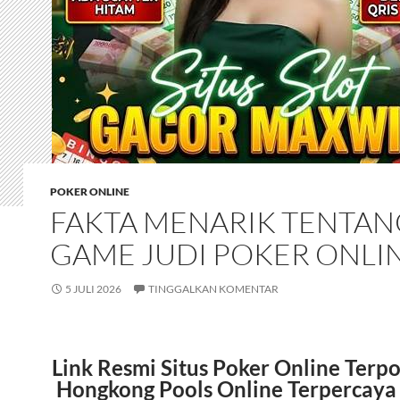
POKER ONLINE
FAKTA MENARIK TENTAN
GAME JUDI POKER ONLI
5 JULI 2026
TINGGALKAN KOMENTAR
Link Resmi Situs Poker Online Terp
Hongkong Pools Online Terpercaya 