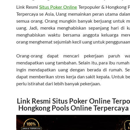
Link Resmi
Situs Poker Online
Terpopuler & Hongkong P
Terpercaya se Asia, Uang memainkan peran utama dala
semua orang. Orang mungkin banyak berjuang untuk 
uang. Jadi, mereka menghabiskan sepanjang hari di k
menghabiskan waktu bersama anggota keluarga mer
orang menghemat sejumlah kecil uang untuk penggunaan
Orang-orang dapat mencari pekerjaan paruh w
mendapatkan uang tambahan. Selain itu, para ibu rumah
ingin mendapatkan uang dengan berada di rumah. Sel
dapat memberikan stres kerja dan sakit kepala. Untuk ber
perlu istirahat dari lebih banyak pekerjaan.
Link Resmi Situs Poker Online Terp
Hongkong Pools Online Terpercaya 