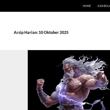
HOME
JUDI BOL
Arsip Harian: 10 Oktober 2025