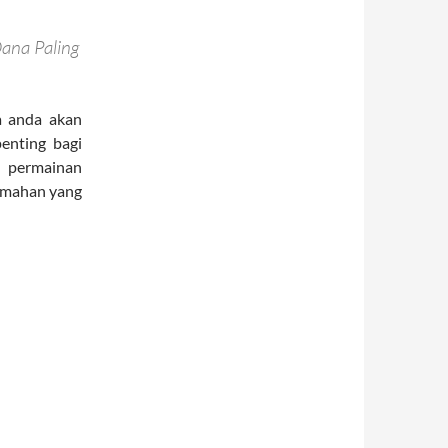
ana Paling
a anda akan
enting bagi
n permainan
lemahan yang