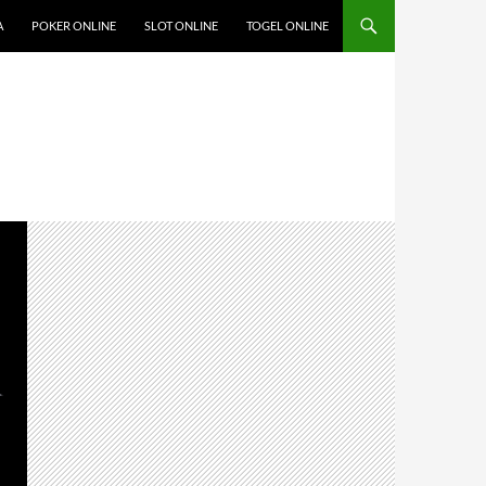
A
POKER ONLINE
SLOT ONLINE
TOGEL ONLINE