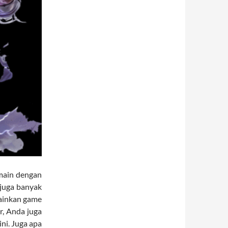
main dengan
juga banyak
ainkan game
r, Anda juga
ni. Juga apa