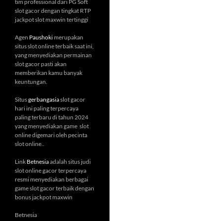
tim professional dari PG Soft
slot gacor dengan tingkat RTP
jackpot slot maxwin tertinggi
Agen
Paushoki
merupakan
situs slot online terbaik saat ini,
yang menyediakan permainan
slot gacor pasti akan
memberikan kamu banyak
keuntungan.
Situs
gerbangasia
slot gacor
hari ini paling terpercaya
paling terbaru di tahun 2024
yang menyediakan game slot
online digemari oleh pecinta
slot online..
Link
Betnesia
adalah situs judi
slot online gacor terpercaya
resmi menyediakan berbagai
game slot gacor terbaik dengan
bonus jackpot maxwin
Betnesia