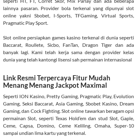
seperti HT, FT, Corret Skor, Mix Parlay dan ada beberapa
lainnya pasaran. Provider bola terkenal yang dipunyai slot
online yakni Sbobet, I-Sports, TFGaming, Virtual Sports,
Pragmatic Play Sport.
Slot online persiapkan games kasino terkenal di dunia seperti
Baccarat, Roullete, Sicbo, FanTan, Dragon Tiger dan ada
banyak lagi. Kami telah kerja sama dengan provider kelas
dunia yang telah kantongi lisensi sah permainan internasional
Link Resmi Terpercaya Fitur Mudah
Menang Menang Jackpot Maximal
Seperti ION Kasino, Pretty Gaming, Pragmatic Play, Evolution
Gaming, Seksi Baccarat, Asia Gaming, Sbobet Kasino, Dream
Gaming, dan Cock Fighting. Slot online tawarkan beragam opsi
permainan Slot, seperti Texas Hold’em dan stud Slot, Gaple,
Ceme, Capsa, Domino, Ceme Keliling, Omaha, Super-10
sampai undian lima kartu yang terkenal.