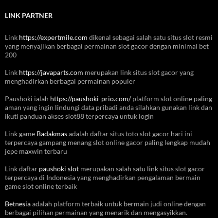
LINK PARTNER
Link
https://expertmile.com
dikenal sebagai salah satu situs slot resmi
yang menyajikan berbagai permainan slot gacor dengan minimal bet
200
Link
https://javaparts.com
merupakan link situs slot gacor yang
menghadirkan berbagai permainan populer
Paushoki ialah
https://paushoki-prio.com/
platform slot online paling
aman yang ingin lindungi data pribadi anda silahkan gunakan link dan
ikuti panduan akses slot88 terpercaya untuk login
Link game
Badakmas
adalah daftar situs toto slot gacor hari ini
terpercaya gampang menang slot online gacor paling lengkap mudah
jepe maxwin terbaru
Link daftar
paushoki slot
merupakan salah satu link situs slot gacor
terpercaya di Indonesia yang menghadirkan pengalaman bermain
game slot online terbaik
Betnesia
adalah platform terbaik untuk bermain judi online dengan
berbagai pilihan permainan yang menarik dan mengasyikkan.