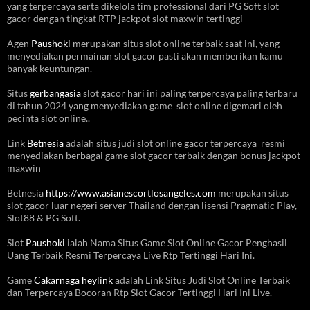
yang terpercaya serta dikelola tim professional dari PG Soft slot
gacor dengan tingkat RTP jackpot slot maxwin tertinggi
Agen
Paushoki
merupakan situs slot online terbaik saat ini, yang
menyediakan permainan slot gacor pasti akan memberikan kamu
banyak keuntungan.
Situs
gerbangasia
slot gacor hari ini paling terpercaya paling terbaru
di tahun 2024 yang menyediakan game slot online digemari oleh
pecinta slot online..
Link
Betnesia
adalah situs judi slot online gacor terpercaya resmi
menyediakan berbagai game slot gacor terbaik dengan bonus jackpot
maxwin
Betnesia
https://www.asianescortlosangeles.com
merupakan situs
slot gacor luar negeri server Thailand dengan lisensi Pragmatic Play,
Slot88 & PG Soft.
Slot
Paushoki
ialah Nama Situs Game Slot Online Gacor Penghasil
Uang Terbaik Resmi Terpercaya Live Rtp Tertinggi Hari Ini.
Game
Cakarnaga heylink
adalah Link Situs Judi Slot Online Terbaik
dan Terpercaya Bocoran Rtp Slot Gacor Tertinggi Hari Ini Live.