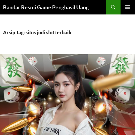
Langsung
Cari
Bandar Resmi Game Penghasil Uang
ke
MENU
isi
UTAMA
Arsip Tag: situs judi slot terbaik