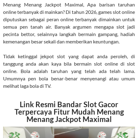
Menang Menang Jackpot Maximal, Apa barisan taruhan
online terbanyak di mainkan? Di tahun 2026, games slot online
diputuskan sebagai peran online terbanyak dimainkan untuk
semua pen tanah air. Banyak argumen mengapa slot jadi
pecinta bettor, selainnya langkah bermain gampang, hadiah
kemenangan besar sekali dan memberikan keuntungan.
Tidak ketinggal jekpot slot yang dapat anda peroleh, di
tanggung anda akan kaya bila bermain slot online di slot
online. Bola adalah taruhan yang telah ada telah lama.
Umumnya pen bola benar-benar menyenangi atau umum
melihat laga bola di TV.
Link Resmi Bandar Slot Gacor
Terpercaya Fitur Mudah Menang
Menang Jackpot Maximal