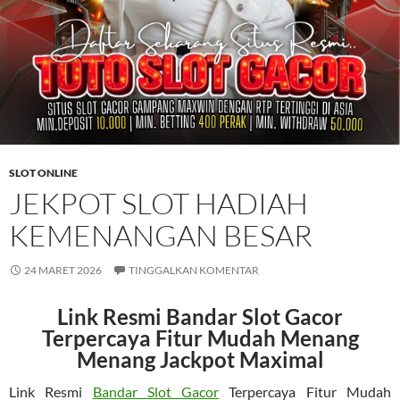
SLOT ONLINE
JEKPOT SLOT HADIAH
KEMENANGAN BESAR
24 MARET 2026
TINGGALKAN KOMENTAR
Link Resmi Bandar Slot Gacor
Terpercaya Fitur Mudah Menang
Menang Jackpot Maximal
Link Resmi
Bandar Slot Gacor
Terpercaya Fitur Mudah