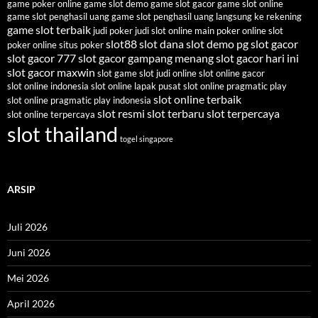
game poker online
game slot demo
game slot gacor
game slot online
game slot penghasil uang
game slot penghasil uang langsung ke rekening
game slot terbaik
judi poker
judi slot online
main poker
online slot
slot88
slot dana
slot demo pg
slot gacor
poker online
situs poker
slot gacor 777
slot gacor gampang menang
slot gacor hari ini
slot gacor maxwin
slot game
slot judi online
slot online gacor
slot online indonesia
slot online lapak pusat
slot online pragmatic play
slot online terbaik
slot online pragmatic play indonesia
slot resmi
slot terbaru
slot terpercaya
slot online terpercaya
slot thailand
togel singapore
ARSIP
Juli 2026
Juni 2026
Mei 2026
April 2026