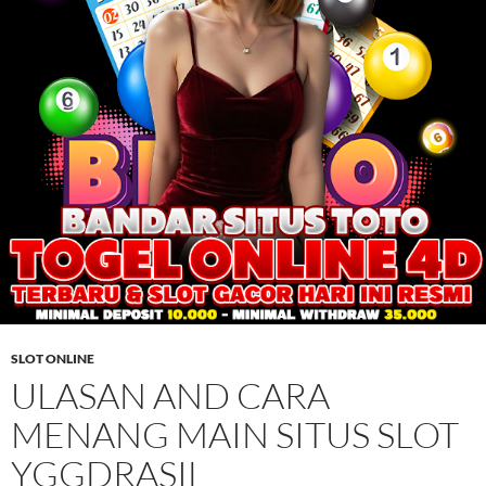
SLOT ONLINE
ULASAN AND CARA
MENANG MAIN SITUS SLOT
YGGDRASIL