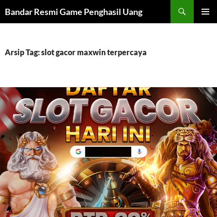
Langsung
Cari
Bandar Resmi Game Penghasil Uang
ke
MENU
isi
UTAMA
Arsip Tag: slot gacor maxwin terpercaya