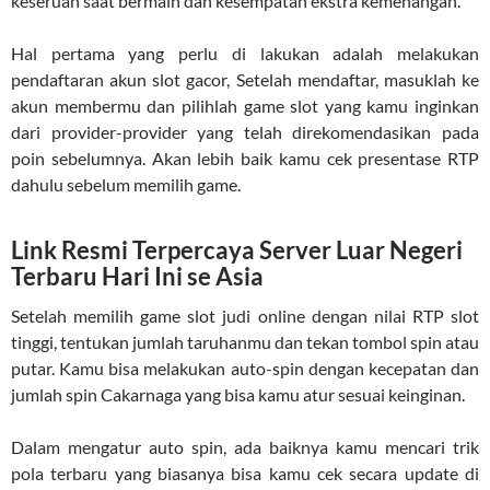
keseruan saat bermain dan kesempatan ekstra kemenangan.
Hal pertama yang perlu di lakukan adalah melakukan
pendaftaran akun slot gacor, Setelah mendaftar, masuklah ke
akun membermu dan pilihlah game slot yang kamu inginkan
dari provider-provider yang telah direkomendasikan pada
poin sebelumnya. Akan lebih baik kamu cek presentase RTP
dahulu sebelum memilih game.
Link Resmi Terpercaya Server Luar Negeri
Terbaru Hari Ini se Asia
Setelah memilih game slot judi online dengan nilai RTP slot
tinggi, tentukan jumlah taruhanmu dan tekan tombol spin atau
putar. Kamu bisa melakukan auto-spin dengan kecepatan dan
jumlah spin Cakarnaga yang bisa kamu atur sesuai keinginan.
Dalam mengatur auto spin, ada baiknya kamu mencari trik
pola terbaru yang biasanya bisa kamu cek secara update di