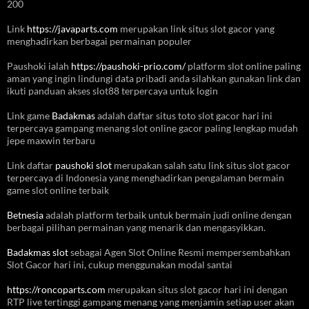
200
Link
https://javaparts.com
merupakan link situs slot gacor yang
menghadirkan berbagai permainan populer
Paushoki ialah
https://paushoki-prio.com/
platform slot online paling
aman yang ingin lindungi data pribadi anda silahkan gunakan link dan
ikuti panduan akses slot88 terpercaya untuk login
Link game
Badakmas
adalah daftar situs toto slot gacor hari ini
terpercaya gampang menang slot online gacor paling lengkap mudah
jepe maxwin terbaru
Link daftar
paushoki slot
merupakan salah satu link situs slot gacor
terpercaya di Indonesia yang menghadirkan pengalaman bermain
game slot online terbaik
Betnesia
adalah platform terbaik untuk bermain judi online dengan
berbagai pilihan permainan yang menarik dan mengasyikkan.
Badakmas slot
sebagai Agen Slot Online Resmi mempersembahkan
Slot Gacor hari ini, cukup menggunakan modal santai
https://roncoparts.com
merupakan situs slot gacor hari ini dengan
RTP live tertinggi gampang menang yang menjamin setiap user akan