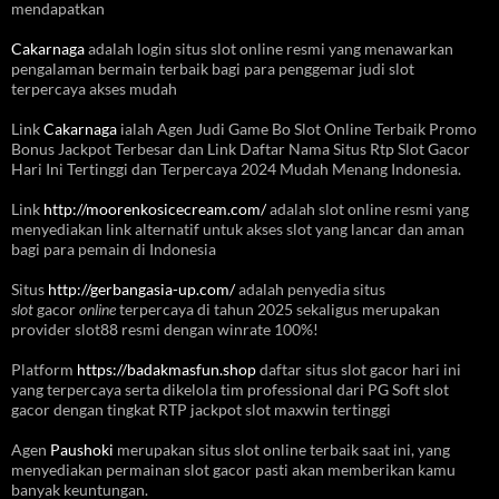
mendapatkan
Cakarnaga
adalah login situs slot online resmi yang menawarkan
pengalaman bermain terbaik bagi para penggemar judi slot
terpercaya akses mudah
Link
Cakarnaga
ialah Agen Judi Game Bo Slot Online Terbaik Promo
Bonus Jackpot Terbesar dan Link Daftar Nama Situs Rtp Slot Gacor
Hari Ini Tertinggi dan Terpercaya 2024 Mudah Menang Indonesia.
Link
http://moorenkosicecream.com/
adalah slot online resmi yang
menyediakan link alternatif untuk akses slot yang lancar dan aman
bagi para pemain di Indonesia
Situs
http://gerbangasia-up.com/
adalah penyedia situs
slot
gacor
online
terpercaya di tahun 2025 sekaligus merupakan
provider slot88 resmi dengan winrate 100%!
Platform
https://badakmasfun.shop
daftar situs slot gacor hari ini
yang terpercaya serta dikelola tim professional dari PG Soft slot
gacor dengan tingkat RTP jackpot slot maxwin tertinggi
Agen
Paushoki
merupakan situs slot online terbaik saat ini, yang
menyediakan permainan slot gacor pasti akan memberikan kamu
banyak keuntungan.