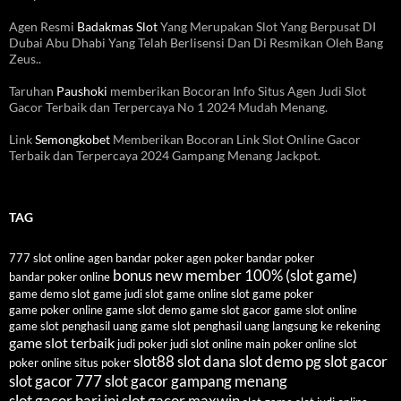
Agen Resmi
Badakmas Slot
Yang Merupakan Slot Yang Berpusat DI
Dubai Abu Dhabi Yang Telah Berlisensi Dan Di Resmikan Oleh Bang
Zeus..
Taruhan
Paushoki
memberikan Bocoran Info Situs Agen Judi Slot
Gacor Terbaik dan Terpercaya No 1 2024 Mudah Menang.
Link
Semongkobet
Memberikan Bocoran Link Slot Online Gacor
Terbaik dan Terpercaya 2024 Gampang Menang Jackpot.
TAG
777 slot online
agen bandar poker
agen poker
bandar poker
bonus new member 100% (slot game)
bandar poker online
game demo slot
game judi slot
game online slot
game poker
game poker online
game slot demo
game slot gacor
game slot online
game slot penghasil uang
game slot penghasil uang langsung ke rekening
game slot terbaik
judi poker
judi slot online
main poker
online slot
slot88
slot dana
slot demo pg
slot gacor
poker online
situs poker
slot gacor 777
slot gacor gampang menang
slot gacor hari ini
slot gacor maxwin