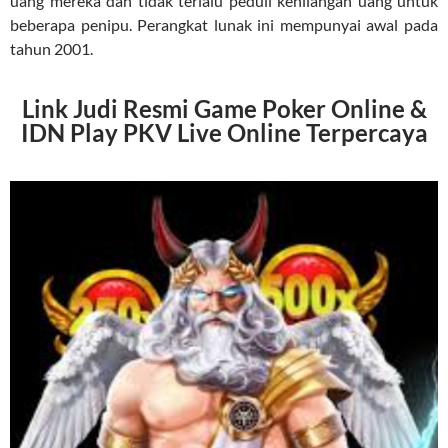
uang mereka dan tidak terlalu peduli kehilangan uang untuk
beberapa penipu. Perangkat lunak ini mempunyai awal pada
tahun 2001.
Link Judi Resmi Game Poker Online &
IDN Play PKV Live Online Terpercaya