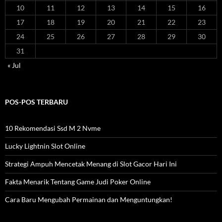
10
11
12
13
14
15
16
17
18
19
20
21
22
23
24
25
26
27
28
29
30
31
« Jul
POS-POS TERBARU
10 Rekomendasi Ssd M 2 Nvme
Lucky Lightnin Slot Online
Strategi Ampuh Mencetak Menang di Slot Gacor Hari Ini
Fakta Menarik Tentang Game Judi Poker Online
Cara Baru Mengubah Permainan dan Menguntungkan!