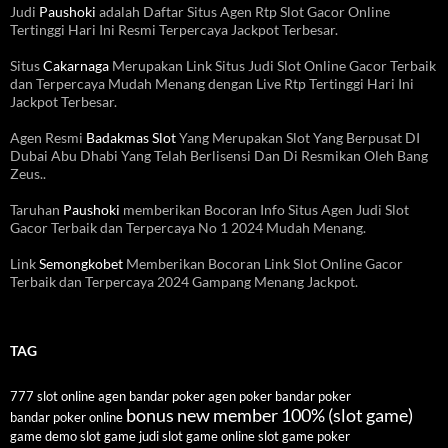
Judi
Paushoki
adalah Daftar Situs Agen Rtp Slot Gacor Online
Tertinggi Hari Ini Resmi Terpercaya Jackpot Terbesar.
Situs
Cakarnaga
Merupakan Link Situs Judi Slot Online Gacor Terbaik
dan Terpercaya Mudah Menang dengan Live Rtp Tertinggi Hari Ini
Jackpot Terbesar.
Agen Resmi
Badakmas Slot
Yang Merupakan Slot Yang Berpusat DI
Dubai Abu Dhabi Yang Telah Berlisensi Dan Di Resmikan Oleh Bang
Zeus..
Taruhan
Paushoki
memberikan Bocoran Info Situs Agen Judi Slot
Gacor Terbaik dan Terpercaya No 1 2024 Mudah Menang.
Link
Semongkobet
Memberikan Bocoran Link Slot Online Gacor
Terbaik dan Terpercaya 2024 Gampang Menang Jackpot.
TAG
777 slot online
agen bandar poker
agen poker
bandar poker
bonus new member 100% (slot game)
bandar poker online
game demo slot
game judi slot
game online slot
game poker