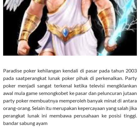
Paradise poker kehilangan kendali di pasar pada tahun 2003
pada saatperangkat lunak poker pihak di perkenalkan. Party
poker menjadi sangat terkenal ketika televisi mengiklankan
awal mula game semongkobet ke pasar dan peluncuran jutaan
party poker membuatnya memperoleh banyak minat di antara
orang-orang. Selain itu merupakan kepercayaan yang salah jika
perangkat lunak ini membawa perusahaan ke posisi tinggi.
bandar sabung ayam