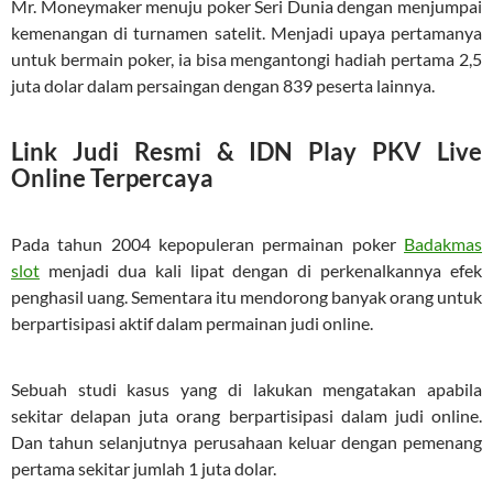
Mr. Moneymaker menuju poker Seri Dunia dengan menjumpai
kemenangan di turnamen satelit. Menjadi upaya pertamanya
untuk bermain poker, ia bisa mengantongi hadiah pertama 2,5
juta dolar dalam persaingan dengan 839 peserta lainnya.
Link Judi Resmi & IDN Play PKV Live
Online Terpercaya
Pada tahun 2004 kepopuleran permainan poker
Badakmas
slot
menjadi dua kali lipat dengan di perkenalkannya efek
penghasil uang. Sementara itu mendorong banyak orang untuk
berpartisipasi aktif dalam permainan judi online.
Sebuah studi kasus yang di lakukan mengatakan apabila
sekitar delapan juta orang berpartisipasi dalam judi online.
Dan tahun selanjutnya perusahaan keluar dengan pemenang
pertama sekitar jumlah 1 juta dolar.