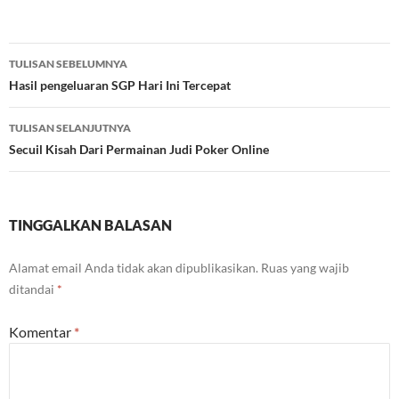
TULISAN SEBELUMNYA
Navigasi
Hasil pengeluaran SGP Hari Ini Tercepat
Tulisan
TULISAN SELANJUTNYA
Secuil Kisah Dari Permainan Judi Poker Online
TINGGALKAN BALASAN
Alamat email Anda tidak akan dipublikasikan.
Ruas yang wajib
ditandai
*
Komentar
*