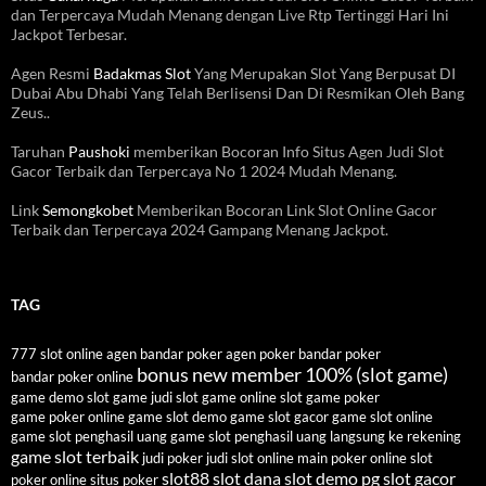
dan Terpercaya Mudah Menang dengan Live Rtp Tertinggi Hari Ini
Jackpot Terbesar.
Agen Resmi
Badakmas Slot
Yang Merupakan Slot Yang Berpusat DI
Dubai Abu Dhabi Yang Telah Berlisensi Dan Di Resmikan Oleh Bang
Zeus..
Taruhan
Paushoki
memberikan Bocoran Info Situs Agen Judi Slot
Gacor Terbaik dan Terpercaya No 1 2024 Mudah Menang.
Link
Semongkobet
Memberikan Bocoran Link Slot Online Gacor
Terbaik dan Terpercaya 2024 Gampang Menang Jackpot.
TAG
777 slot online
agen bandar poker
agen poker
bandar poker
bonus new member 100% (slot game)
bandar poker online
game demo slot
game judi slot
game online slot
game poker
game poker online
game slot demo
game slot gacor
game slot online
game slot penghasil uang
game slot penghasil uang langsung ke rekening
game slot terbaik
judi poker
judi slot online
main poker
online slot
slot88
slot dana
slot demo pg
slot gacor
poker online
situs poker