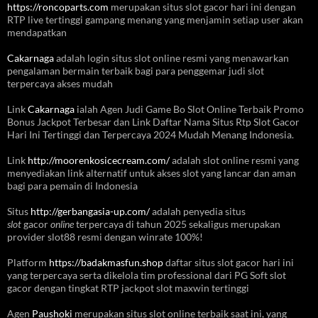
https://roncoparts.com
merupakan situs slot gacor hari ini dengan
RTP live tertinggi gampang menang yang menjamin setiap user akan
mendapatkan
Cakarnaga
adalah login situs slot online resmi yang menawarkan
pengalaman bermain terbaik bagi para penggemar judi slot
terpercaya akses mudah
Link
Cakarnaga
ialah Agen Judi Game Bo Slot Online Terbaik Promo
Bonus Jackpot Terbesar dan Link Daftar Nama Situs Rtp Slot Gacor
Hari Ini Tertinggi dan Terpercaya 2024 Mudah Menang Indonesia.
Link
http://moorenkosicecream.com/
adalah slot online resmi yang
menyediakan link alternatif untuk akses slot yang lancar dan aman
bagi para pemain di Indonesia
Situs
http://gerbangasia-up.com/
adalah penyedia situs
slot
gacor
online
terpercaya di tahun 2025 sekaligus merupakan
provider slot88 resmi dengan winrate 100%!
Platform
https://badakmasfun.shop
daftar situs slot gacor hari ini
yang terpercaya serta dikelola tim professional dari PG Soft slot
gacor dengan tingkat RTP jackpot slot maxwin tertinggi
Agen
Paushoki
merupakan situs slot online terbaik saat ini, yang