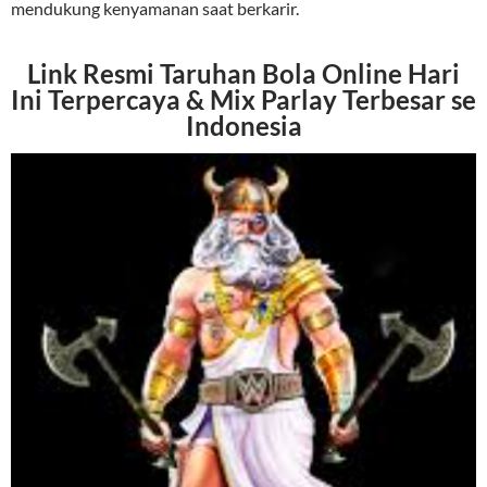
mendukung kenyamanan saat berkarir.
Link Resmi Taruhan Bola Online Hari
Ini Terpercaya & Mix Parlay Terbesar se
Indonesia