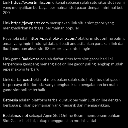
Link
https://expertmile.com
dikenal sebagai salah satu situs slot resmi
yang menyajikan berbagai permainan slot gacor dengan minimal bet
200
Link
https://javaparts.com
merupakan link situs slot gacor yang
menghadirkan berbagai permainan populer
Paushoki ialah
https://paushoki-prio.com/
platform slot online paling
aman yang ingin lindungi data pribadi anda silahkan gunakan link dan
ikuti panduan akses slot88 terpercaya untuk login
Link game
Badakmas
adalah daftar situs toto slot gacor hari ini
terpercaya gampang menang slot online gacor paling lengkap mudah
jepe maxwin terbaru
Link daftar
paushoki slot
merupakan salah satu link situs slot gacor
terpercaya di Indonesia yang menghadirkan pengalaman bermain
game slot online terbaik
Betnesia
adalah platform terbaik untuk bermain judi online dengan
berbagai pilihan permainan yang menarik dan mengasyikkan.
Badakmas slot
sebagai Agen Slot Online Resmi mempersembahkan
Slot Gacor hari ini, cukup menggunakan modal santai