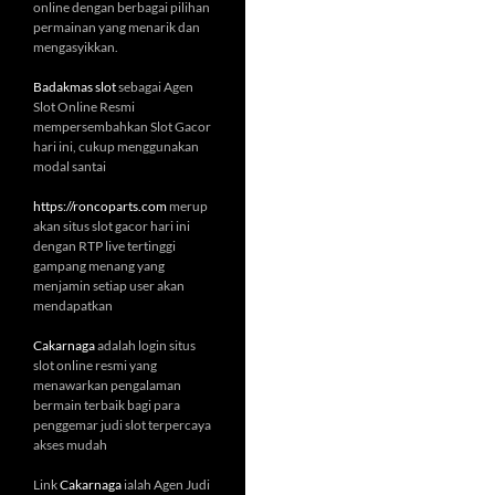
online dengan berbagai pilihan
permainan yang menarik dan
mengasyikkan.
Badakmas slot
sebagai Agen
Slot Online Resmi
mempersembahkan Slot Gacor
hari ini, cukup menggunakan
modal santai
https://roncoparts.com
merup
akan situs slot gacor hari ini
dengan RTP live tertinggi
gampang menang yang
menjamin setiap user akan
mendapatkan
Cakarnaga
adalah login situs
slot online resmi yang
menawarkan pengalaman
bermain terbaik bagi para
penggemar judi slot terpercaya
akses mudah
Link
Cakarnaga
ialah Agen Judi