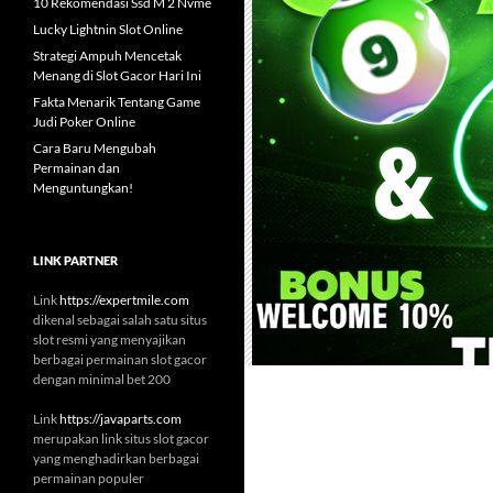
10 Rekomendasi Ssd M 2 Nvme
Lucky Lightnin Slot Online
Strategi Ampuh Mencetak
Menang di Slot Gacor Hari Ini
Fakta Menarik Tentang Game
Judi Poker Online
Cara Baru Mengubah
Permainan dan
Menguntungkan!
LINK PARTNER
Link
https://expertmile.com
dikenal sebagai salah satu situs
slot resmi yang menyajikan
berbagai permainan slot gacor
dengan minimal bet 200
Link
https://javaparts.com
merupakan link situs slot gacor
yang menghadirkan berbagai
permainan populer