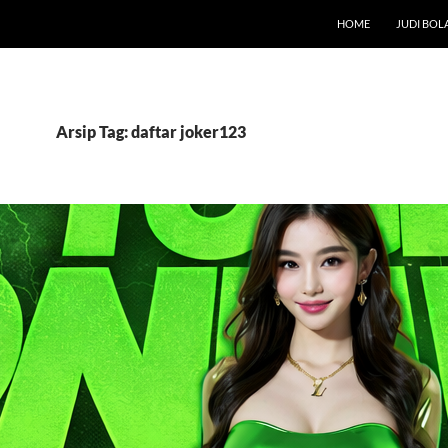
HOME
JUDI BOL
Arsip Tag: daftar joker123