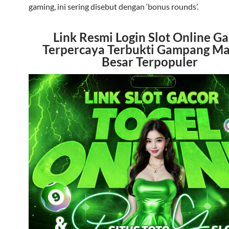
gaming, ini sering disebut dengan ‘bonus rounds’.
Link Resmi Login Slot Online G
Terpercaya Terbukti Gampang M
Besar Terpopuler