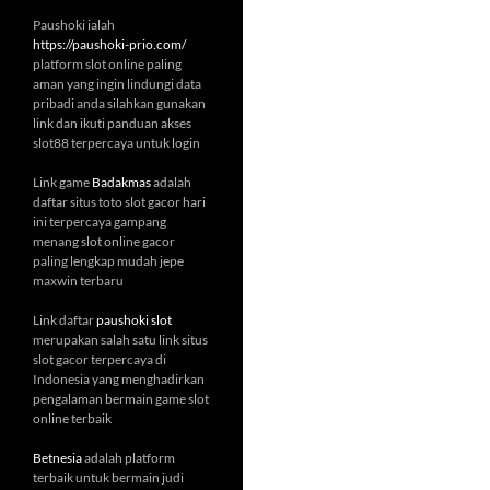
Paushoki ialah
https://paushoki-prio.com/
platform slot online paling
aman yang ingin lindungi data
pribadi anda silahkan gunakan
link dan ikuti panduan akses
slot88 terpercaya untuk login
Link game
Badakmas
adalah
daftar situs toto slot gacor hari
ini terpercaya gampang
menang slot online gacor
paling lengkap mudah jepe
maxwin terbaru
Link daftar
paushoki slot
merupakan salah satu link situs
slot gacor terpercaya di
Indonesia yang menghadirkan
pengalaman bermain game slot
online terbaik
Betnesia
adalah platform
terbaik untuk bermain judi