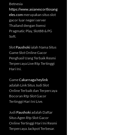
Betnesia
https://www.asianescortlosang
eles.com
merupakan situs slot
gacor luar negeri server
Thailand dengan lisensi
Pragmatic Play, Slot88 & PG
Soft.
Slot
Paushoki
ialah Nama Situs
Game Slot Online Gacor
Penghasil Uang Terbaik Resmi
Terpercaya Live Rtp Tertinggi
Hari Ini.
Game
Cakarnaga heylink
adalah Link Situs Judi Slot
Online Terbaik dan Terpercaya
Bocoran Rtp Slot Gacor
Tertinggi Hari Ini Live.
Judi
Paushoki
adalah Daftar
Situs Agen Rtp Slot Gacor
Online Tertinggi Hari Ini Resmi
Terpercaya Jackpot Terbesar.