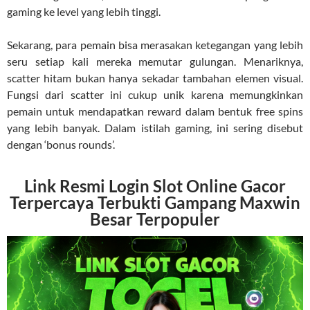
gaming ke level yang lebih tinggi.
Sekarang, para pemain bisa merasakan ketegangan yang lebih
seru setiap kali mereka memutar gulungan. Menariknya,
scatter hitam bukan hanya sekadar tambahan elemen visual.
Fungsi dari scatter ini cukup unik karena memungkinkan
pemain untuk mendapatkan reward dalam bentuk free spins
yang lebih banyak. Dalam istilah gaming, ini sering disebut
dengan ‘bonus rounds’.
Link Resmi Login Slot Online Gacor
Terpercaya Terbukti Gampang Maxwin
Besar Terpopuler