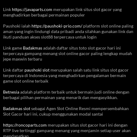
Link
https://javaparts.com
merupakan link situs slot gacor yang
menghadirkan berbagai permainan populer
Paushoki ialah
https://paushoki-prio.com/
platform slot online paling
aman yang ingin lindungi data pribadi anda silahkan gunakan link dan
ikuti panduan akses slot88 terpercaya untuk login
Link game
Badakmas
adalah daftar situs toto slot gacor hari ini
terpercaya gampang menang slot online gacor paling lengkap mudah
jepe maxwin terbaru
Link daftar
paushoki slot
merupakan salah satu link situs slot gacor
terpercaya di Indonesia yang menghadirkan pengalaman bermain
game slot online terbaik
Betnesia
adalah platform terbaik untuk bermain judi online dengan
berbagai pilihan permainan yang menarik dan mengasyikkan.
Badakmas slot
sebagai Agen Slot Online Resmi mempersembahkan
Slot Gacor hari ini, cukup menggunakan modal santai
https://roncoparts.com
merupakan situs slot gacor hari ini dengan
RTP live tertinggi gampang menang yang menjamin setiap user akan
mendapatkan