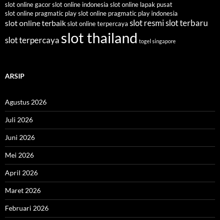
slot online gacor
slot online indonesia
slot online lapak pusat
slot online pragmatic play
slot online pragmatic play indonesia
slot resmi
slot terbaru
slot online terbaik
slot online terpercaya
slot thailand
slot terpercaya
togel singapore
ARSIP
Agustus 2026
Juli 2026
Juni 2026
Mei 2026
April 2026
Maret 2026
Februari 2026