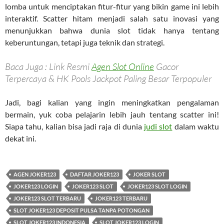
lomba untuk menciptakan fitur-fitur yang bikin game ini lebih
interaktif. Scatter hitam menjadi salah satu inovasi yang
menunjukkan bahwa dunia slot tidak hanya tentang
keberuntungan, tetapi juga teknik dan strategi.
Baca Juga : Link Resmi
Agen Slot Online
Gacor
Terpercaya & HK Pools Jackpot Paling Besar Terpopuler
Jadi, bagi kalian yang ingin meningkatkan pengalaman
bermain, yuk coba pelajarin lebih jauh tentang scatter ini!
Siapa tahu, kalian bisa jadi raja di dunia
judi slot
dalam waktu
dekat ini.
AGEN JOKER123
DAFTAR JOKER123
JOKER SLOT
JOKER123 LOGIN
JOKER123 SLOT
JOKER123 SLOT LOGIN
JOKER123 SLOT TERBARU
JOKER123 TERBARU
SLOT JOKER123 DEPOSIT PULSA TANPA POTONGAN
SLOT JOKER123 INDONESIA
SLOT JOKER123 LOGIN