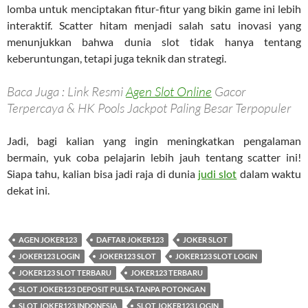
lomba untuk menciptakan fitur-fitur yang bikin game ini lebih
interaktif. Scatter hitam menjadi salah satu inovasi yang
menunjukkan bahwa dunia slot tidak hanya tentang
keberuntungan, tetapi juga teknik dan strategi.
Baca Juga : Link Resmi
Agen Slot Online
Gacor
Terpercaya & HK Pools Jackpot Paling Besar Terpopuler
Jadi, bagi kalian yang ingin meningkatkan pengalaman
bermain, yuk coba pelajarin lebih jauh tentang scatter ini!
Siapa tahu, kalian bisa jadi raja di dunia
judi slot
dalam waktu
dekat ini.
AGEN JOKER123
DAFTAR JOKER123
JOKER SLOT
JOKER123 LOGIN
JOKER123 SLOT
JOKER123 SLOT LOGIN
JOKER123 SLOT TERBARU
JOKER123 TERBARU
SLOT JOKER123 DEPOSIT PULSA TANPA POTONGAN
SLOT JOKER123 INDONESIA
SLOT JOKER123 LOGIN