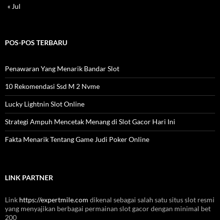
« Jul
POS-POS TERBARU
Penawaran Yang Menarik Bandar Slot
10 Rekomendasi Ssd M 2 Nvme
Lucky Lightnin Slot Online
Strategi Ampuh Mencetak Menang di Slot Gacor Hari Ini
Fakta Menarik Tentang Game Judi Poker Online
LINK PARTNER
Link
https://expertmile.com
dikenal sebagai salah satu situs slot resmi
yang menyajikan berbagai permainan slot gacor dengan minimal bet
200