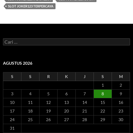
SLOT JOKER123 TERPERCAYA
C
a
r
i
u
AGUSTUS 2026
n
t
S
S
R
K
J
S
M
u
k
1
2
:
3
4
5
6
7
8
9
10
11
12
13
14
15
16
17
18
19
20
21
22
23
24
25
26
27
28
29
30
31